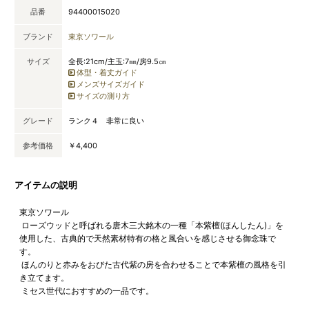
品番
94400015020
ブランド
東京ソワール
サイズ
全長:21cm/主玉:7㎜/房9.5㎝
体型・着丈ガイド
メンズサイズガイド
サイズの測り方
グレード
ランク４ 非常に良い
参考価格
￥4,400
アイテムの説明
東京ソワール
ローズウッドと呼ばれる唐木三大銘木の一種「本紫檀(ほんしたん)」を
使用した、古典的で天然素材特有の格と風合いを感じさせる御念珠で
す。
ほんのりと赤みをおびた古代紫の房を合わせることで本紫檀の風格を引
き立てます。
ミセス世代におすすめの一品です。