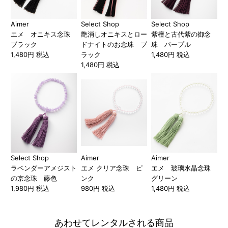
Aimer
Select Shop
Select Shop
エメ オニキス念珠
艶消しオニキスとロー
紫檀と古代紫の御念
ブラック
ドナイトのお念珠 ブ
珠 パープル
1,480円 税込
ラック
1,480円 税込
1,480円 税込
Select Shop
Aimer
Aimer
ラベンダーアメジスト
エメ クリア念珠 ピ
エメ 玻璃水晶念珠
の京念珠 藤色
ンク
グリーン
1,980円 税込
980円 税込
1,480円 税込
あわせてレンタルされる商品