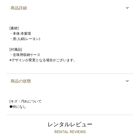
商品詳細
[素材]
・本体:本紫壇
・房:人絹(レーヨン)
[付属品]
・念珠用収納ケース
※デザインが変更となる場合がございます。
商品の状態
[キズ・汚れについて
●特になし
レンタルレビュー
RENTAL REVIEWS