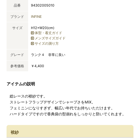
品番
94302005010
ブランド
INFINE
サイズ
H12×W20(cm)
体型・着丈ガイド
メンズサイズガイド
サイズの測り方
グレード
ランク４ 非常に良い
参考価格
￥4,400
アイテムの説明
総レースの袱紗です。
ストレートフラップデザインでシャープさをMIX。
フェミニンになりすぎず、幅広い年代でお持ちいただけます。
ハードタイプですので香典袋の型崩れをしっかりと防いでくれます。
袱紗