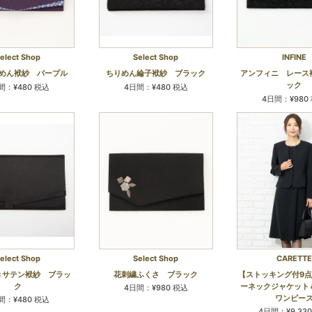
elect Shop
Select Shop
INFINE
めん袱紗 パープル
ちりめん綸子袱紗 ブラック
アンフィニ レース
ック
間：¥480 税込
4日間：¥480 税込
4日間：¥980
elect Shop
Select Shop
CARETTE
きサテン袱紗 ブラッ
花刺繍ふくさ ブラック
【ストッキング付9
ク
ーネックジャケット
4日間：¥980 税込
ワンピー
間：¥480 税込
4日間：¥9,33