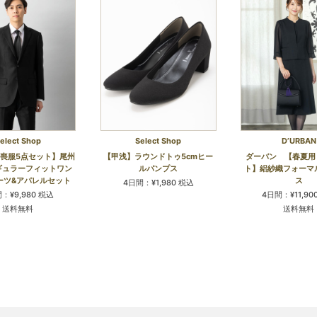
elect Shop
Select Shop
D’URBAN
喪服5点セット】尾州
【甲浅】ラウンドトゥ5cmヒー
ダーバン 【春夏用
ギュラーフィットワン
ルパンプス
ト】絽紗織フォーマ
ーツ&アパレルセット
ス
4日間：¥1,980 税込
：¥9,980 税込
4日間：¥11,90
送料無料
送料無料