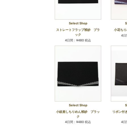
Select Shop
S
ストレートフラップ袱紗 ブラ
小花ちり
ック
4日
4日間：¥480 税込
Select Shop
S
小紋差しちりめん袱紗 ブラッ
リボン付
ク
4日間：¥480 税込
4日