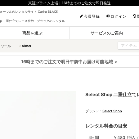
東証プライム上場｜16時までのご注文で即日発送
ーマルのレンタルサイト Cariru BLACK
会員登録
ログイン
 Shop 二重仕立てレース袱紗 ブラックのレンタル
商品を選ぶ
サービスのご案内
ソワール
Aimer
16時までのご注文で明日午前中お届け可能地域 ＞
Select Shop 二重
ブランド：
Select Shop
レンタル料金の目安
4日間
￥480 税込（