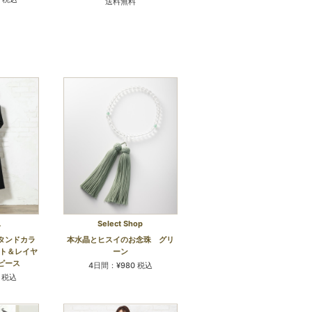
送料無料
L
Select Shop
タンドカラ
本水晶とヒスイのお念珠 グリ
ット＆レイヤ
ーン
ピース
4日間：¥980 税込
0 税込