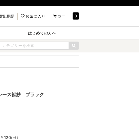
カート
0
閲覧履歴
お気に入り
はじめての方へ
仕立てレース袱紗 ブラック
￥120/日）