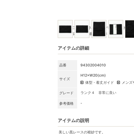
※写真はコーディネート例です。セット商
★SET内容をご確認ください
アイテムの詳細
品番
94302004010
H12×W20(cm)
サイズ
体型・着丈ガイド
メンズ
ランク４ 非常に良い
グレード
-
参考価格
アイテムの説明
美しい黒レースの袱紗です。