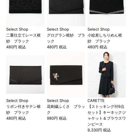
Select Shop
Select Shop
Select Shop
二重仕立てレース袱
グログラン袱紗 ブラ
小紋差しちりめん袱
紗 ブラック
ック
紗 ブラック
480円 税込
480円 税込
480円 税込
Select Shop
Select Shop
CARETTE
リボン付きサテン袱
花刺繍ふくさ ブラッ
【ストッキング付9点
紗 ブラック
ク
セット】キーネックジ
480円 税込
980円 税込
ャケット＆ブラウスワ
ンピース
9,330円 税込