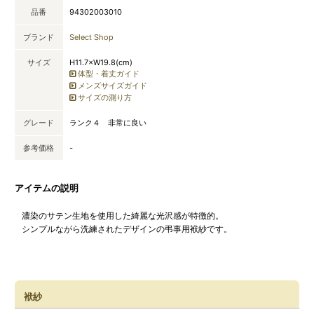
品番
94302003010
ブランド
Select Shop
サイズ
H11.7×W19.8(cm)
体型・着丈ガイド
メンズサイズガイド
サイズの測り方
グレード
ランク４ 非常に良い
参考価格
-
アイテムの説明
濃染のサテン生地を使用した綺麗な光沢感が特徴的。
シンプルながら洗練されたデザインの弔事用袱紗です。
袱紗