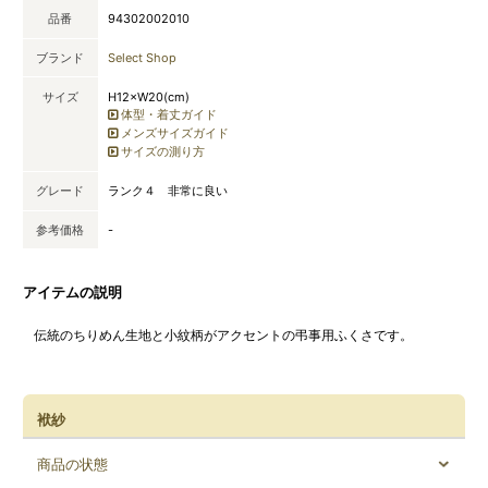
品番
94302002010
ブランド
Select Shop
サイズ
H12×W20(cm)
体型・着丈ガイド
メンズサイズガイド
サイズの測り方
グレード
ランク４ 非常に良い
参考価格
-
アイテムの説明
伝統のちりめん生地と小紋柄がアクセントの弔事用ふくさです。
袱紗
商品の状態