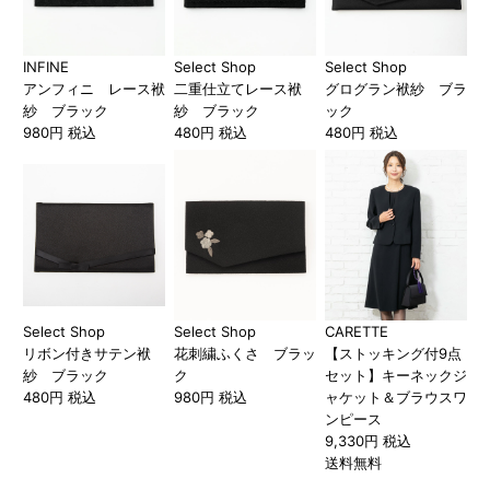
INFINE
Select Shop
Select Shop
アンフィニ レース袱
二重仕立てレース袱
グログラン袱紗 ブラ
紗 ブラック
紗 ブラック
ック
980円 税込
480円 税込
480円 税込
Select Shop
Select Shop
CARETTE
リボン付きサテン袱
花刺繍ふくさ ブラッ
【ストッキング付9点
紗 ブラック
ク
セット】キーネックジ
480円 税込
980円 税込
ャケット＆ブラウスワ
ンピース
9,330円 税込
送料無料