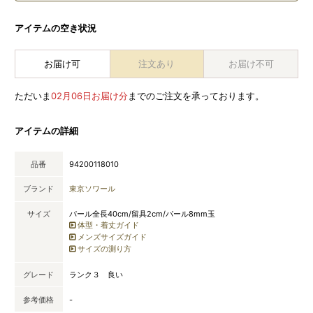
アイテムの空き状況
お届け可
注文あり
お届け不可
ただいま
02月06日お届け分
までのご注文を承っております。
アイテムの詳細
品番
94200118010
ブランド
東京ソワール
サイズ
パール全長40cm/留具2cm/パール8mm玉
体型・着丈ガイド
メンズサイズガイド
サイズの測り方
グレード
ランク３ 良い
参考価格
-