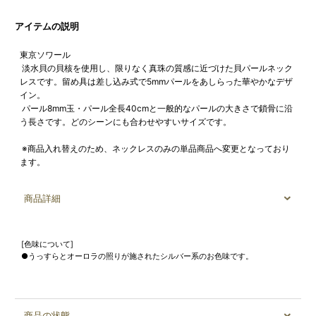
アイテムの説明
東京ソワール
淡水貝の貝核を使用し、限りなく真珠の質感に近づけた貝パールネック
レスです。留め具は差し込み式で5mmパールをあしらった華やかなデザ
イン。
パール8mm玉・パール全長40cmと一般的なパールの大きさで鎖骨に沿
う長さです。どのシーンにも合わせやすいサイズです。
※商品入れ替えのため、ネックレスのみの単品商品へ変更となっており
ます。
商品詳細
[色味について]
●うっすらとオーロラの照りが施されたシルバー系のお色味です。
商品の状態