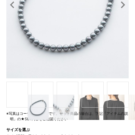
Item
1
of
5
※写真はコーディネート例です。セット商品の場合は、下記「アイテムの説
明」の★SET内容をご確認ください
サイズを選ぶ