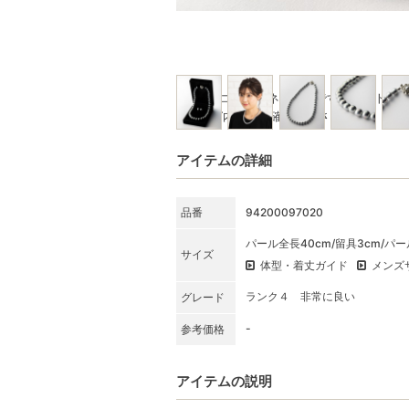
※写真はコーディネート例です。セット商
★SET内容をご確認ください
アイテムの詳細
品番
94200097020
パール全長40cm/留具3cm/パ
サイズ
体型・着丈ガイド
メンズ
ランク４ 非常に良い
グレード
-
参考価格
アイテムの説明