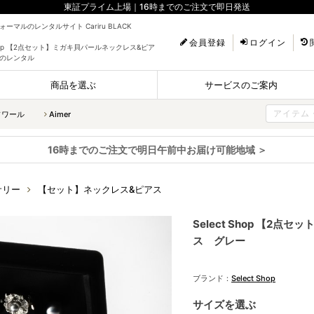
東証プライム上場｜16時までのご注文で即日発送
ーマルのレンタルサイト Cariru BLACK
会員登録
ログイン
 Shop 【2点セット】ミガキ貝パールネックレス&ピア
のレンタル
商品を選ぶ
サービスのご案内
ソワール
Aimer
16時までのご注文で明日午前中お届け可能地域 ＞
サリー
【セット】ネックレス&ピアス
Select Shop 【2
ス グレー
ブランド：
Select Shop
サイズを選ぶ