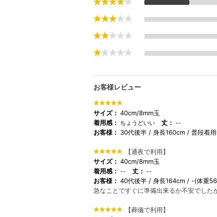
お客様レビュー
サイズ：
40cm/8mm玉
着用感：
丈：
ちょうどいい
--
お客様：
30代後半
身長160cm
普段着用
【通夜で利用】
サイズ：
40cm/8mm玉
着用感：
丈：
--
--
お客様：
40代後半
身長164cm
-(体重5
急なことですぐに準備出来るか不安でした
【葬儀で利用】