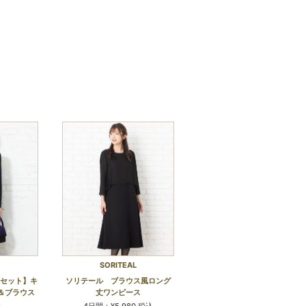
SORITEAL
点セット】キ
ソリテール ブラウス風ロング
＆ブラウス
丈ワンピース
ス
4日間：¥5,980 税込