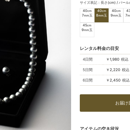
サイズ表記：長さ(cm) / パー
40
40
40
4
cm
cm
cm
7
玉
8
玉
9
玉
7
mm
mm
mm
m
45
cm
9
玉
mm
レンタル料金の目安
4日間
￥1,980 税
5日間
￥2,220 税
6日間
￥2,450 税
お届け
アイテムの空き状況