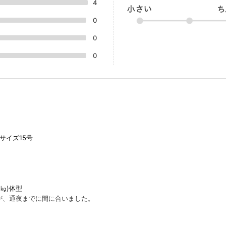
4
0
0
0
サイズ15号
6㎏)体型
が、通夜までに間に合いました。