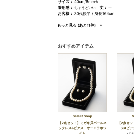
サイズ：
40cm/8mm玉
着用感：
丈：
ちょうどいい
--
お客様：
30代後半
身長164cm
もっと見る (あと11件)
おすすめアイテム
Select Shop
S
【2点セット】ミガキ貝パールネ
【2点セッ
ックレス&ピアス オーロラホワ
ス&ピア
イト
4日間