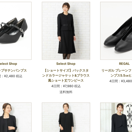
elect Shop
Select Shop
REGAL
ップサテンパンプス
【ショートサイズ】バックスタ
リーガル プレーン
ンドカラージャケット&ブラウス
ンプス5.5㎝
：¥2,480 税込
風ショート丈ワンピース
4日間：¥3,48
4日間：¥7,980 税込
送料無料