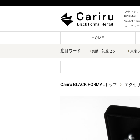
ブラックフォ
FORMAL
Select
ス グレー
HOME
注目ワード
喪服・礼服セット
東京
Cariru BLACK FORMALトップ
アクセ