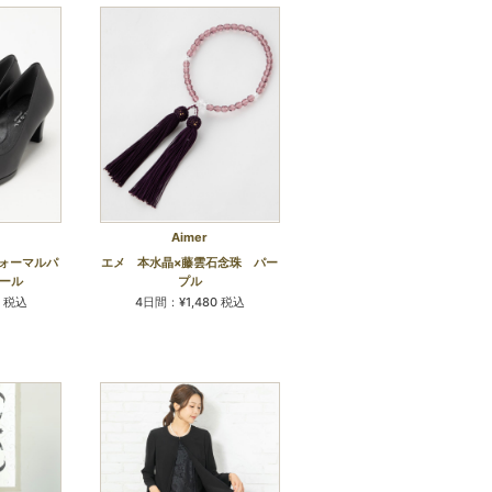
Aimer
フォーマルパ
エメ 本水晶×藤雲石念珠 パー
ヒール
プル
0 税込
4日間：¥1,480 税込