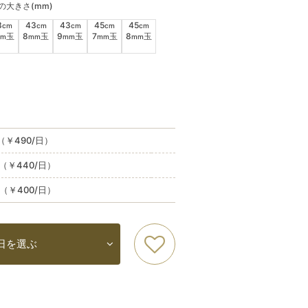
ルの大きさ(mm)
3
43
43
45
45
cm
cm
cm
cm
cm
玉
8
玉
9
玉
7
玉
8
玉
m
mm
mm
mm
mm
込（￥490/日）
込（￥440/日）
込（￥400/日）
日を選ぶ