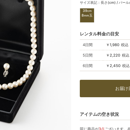
サイズ表記：長さ(cm) / パー
39
cm
8
玉
mm
レンタル料金の目安
4日間
￥1,980 税
5日間
￥2,220 税
6日間
￥2,450 税
お届け
アイテムの空き状況
同じ商品が
3点
ございます。