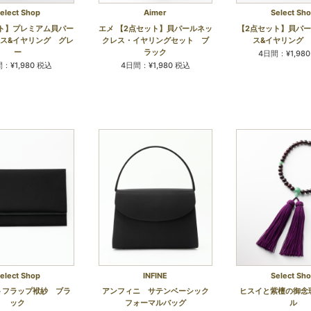
elect Shop
Aimer
Select Sh
ト】プレミアム貝パー
エメ 【2点セット】貝パールネッ
【2点セット】貝パ
ス&イヤリング グレ
クレス・イヤリングセット ブ
ス&イヤリング
ー
ラック
4日間：¥1,98
：¥1,980 税込
4日間：¥1,980 税込
elect Shop
INFINE
Select Sh
トフラップ袱紗 ブラ
アンフィニ サテンベーシック
ヒスイと紫檀の御念
ック
フォーマルバッグ
ル