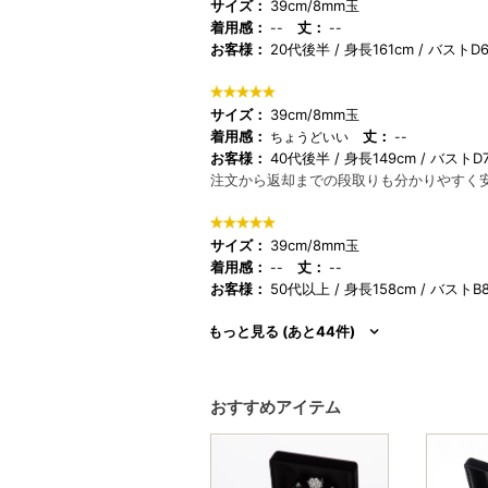
サイズ：
39cm/8mm玉
着用感：
丈：
--
--
お客様：
20代後半
身長161cm
バストD6
サイズ：
39cm/8mm玉
着用感：
丈：
ちょうどいい
--
お客様：
40代後半
身長149cm
バストD7
注文から返却までの段取りも分かりやすく
サイズ：
39cm/8mm玉
着用感：
丈：
--
--
お客様：
50代以上
身長158cm
バストB8
もっと見る (あと44件)
おすすめアイテム