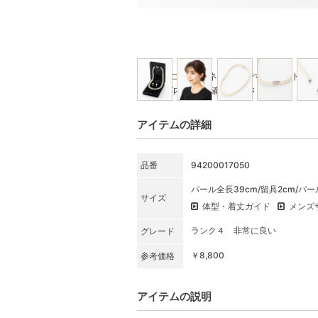
※写真はコーディネート例です。セット商
★SET内容をご確認ください
アイテムの詳細
品番
94200017050
パール全長39cm/留具2cm/パ
サイズ
体型・着丈ガイド
メンズ
ランク４ 非常に良い
グレード
￥8,800
参考価格
アイテムの説明