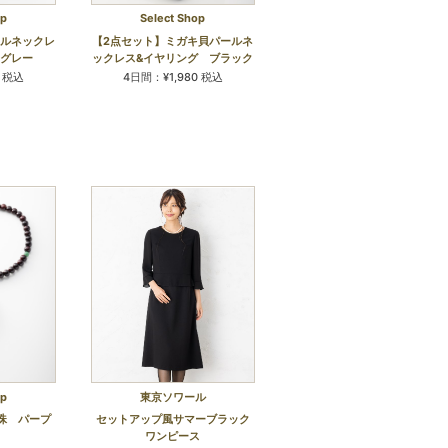
op
Select Shop
ールネックレ
【2点セット】ミガキ貝パールネ
 グレー
ックレス&イヤリング ブラック
0 税込
4日間：¥1,980 税込
op
東京ソワール
珠 パープ
セットアップ風サマーブラック
ワンピース