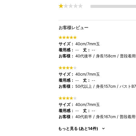
お客様レビュー
サイズ：
40cm/7mm玉
着用感：
丈：
--
--
お客様：
40代後半
身長158cm
普段着用
サイズ：
40cm/7mm玉
着用感：
丈：
--
--
お客様：
50代以上
身長157cm
バストB7
サイズ：
40cm/7mm玉
着用感：
丈：
--
--
お客様：
40代前半
身長167cm
普段着用
もっと見る (あと14件)