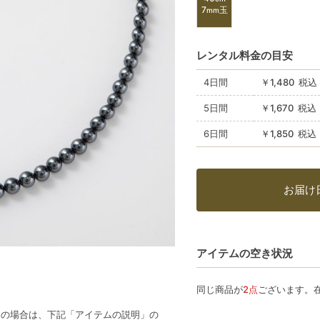
7
玉
mm
レンタル料金の目安
4日間
￥1,480 税
5日間
￥1,670 税
6日間
￥1,850 税
お届け
アイテムの空き状況
同じ商品が
2点
ございます。
品の場合は、下記「アイテムの説明」の