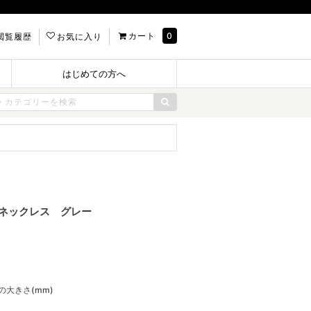
カート
0
閲覧履歴
お気に入り
はじめての方へ
一連ネックレス グレー
ルの大きさ(mm)