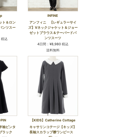
op
INFINE
ット＆ロン
アンフィニ 【レギュラーサイ
パンツスー
ズ】Vネックジャケット＆ジョー
ゼットブラウス＆テーパードパ
ンツスーツ
0 税込
4日間：¥8,980 税込
送料無料
PIN
【KIDS】Catherine Cottage
半袖ピンタ
キャサリンコテージ【キッズ】
ブラック
長袖スカラップ襟ワンピース