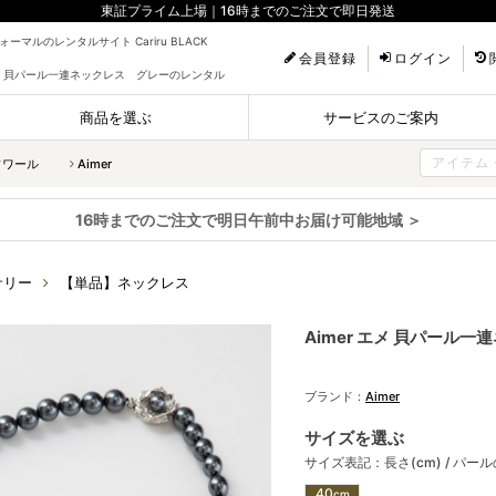
東証プライム上場｜16時までのご注文で即日発送
ーマルのレンタルサイト Cariru BLACK
会員登録
ログイン
 エメ 貝パール一連ネックレス グレーのレンタル
商品を選ぶ
サービスのご案内
ソワール
Aimer
16時までのご注文で明日午前中お届け可能地域 ＞
サリー
【単品】ネックレス
Aimer エメ 貝パール
ブランド：
Aimer
サイズを選ぶ
サイズ表記：長さ(cm) / パー
40
cm