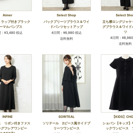
Aimer
Select Shop
Select Sh
トラップ付きブラック
バックプリーツブラウス＆ワイ
立ち襟ロングジャケ
ーマルパンプス
ドパンツセットアップ
グブラウス＆ワイド
ツ
：¥3,480 税込
4日間：¥6,980 税込
4日間：¥8,98
送料無料
送料無料
INFINE
SORITEAL
【KIDS】CHO
ニ リボン付きファス
ソリテール 2ピース風サイドプ
ショパン【キッズ】
ングフレアワンピー
リーツワンピース
ックワンピース 