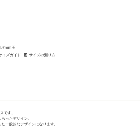
ル7mm玉
サイズガイド
サイズの測り方
スです。
しらったデザイン。
った一般的なデザインになります。