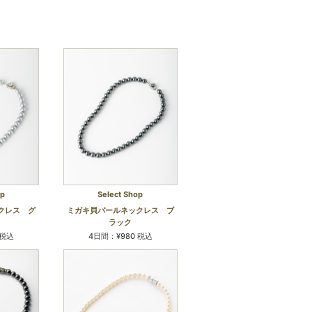
op
Select Shop
クレス グ
ミガキ貝パールネックレス ブ
ラック
 税込
4日間：¥980 税込