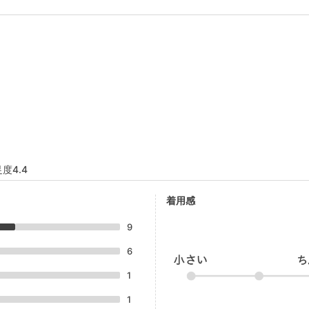
度4.4
着用感
9
6
1
1