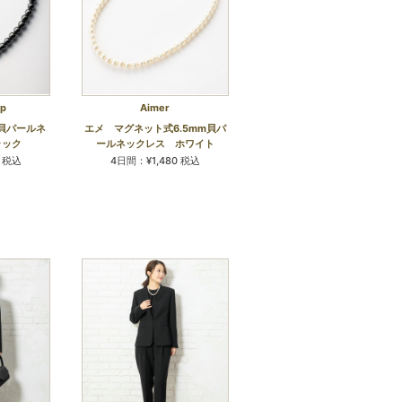
op
Aimer
貝パールネ
エメ マグネット式6.5mm貝パ
ラック
ールネックレス ホワイト
0 税込
4日間：¥1,480 税込