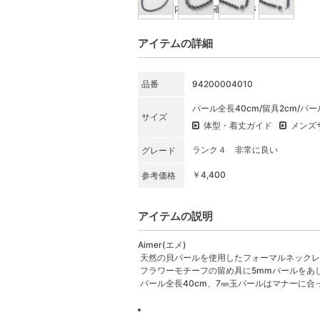
★SET内容をご確認ください
アイテムの詳細
品番
94200004010
パール全長40cm/留具2cm/パー
サイズ
体型・着丈ガイド
メンズ
ランク４ 非常に良い
グレード
￥4,400
参考価格
アイテムの説明
Aimer(エメ)
天然の貝パールを使用したフォーマルネックレ
フラワーモチーフの留め具に5mmパールをあ
パール全長40cm、7㎜玉パールはマナーに合