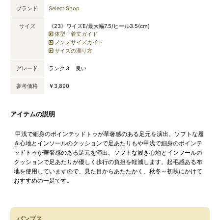
ブランド
Select Shop
サイズ
《23》ワイズE/最大幅7.5/ヒール3.5(cm)
体型・着丈ガイド
メンズサイズガイド
サイズの測り方
グレード
ランク３ 良い
参考価格
￥3,890
アイテムの説明
甲浅で細身のポインテッドトゥが華奢感のある足元を演出。ソフトな履
き心地とインソールのクッションで足あたりもや甲浅で細身のポインテ
ッドトゥが華奢感のある足元を演出。ソフトな履き心地とインソールの
クッションで足あたりが優しく歩行の負担を軽減します。起毛感ある布
地を使用していますので、見た目からあたたかく、秋冬～初秋にかけて
おすすめの一足です。
パンプス