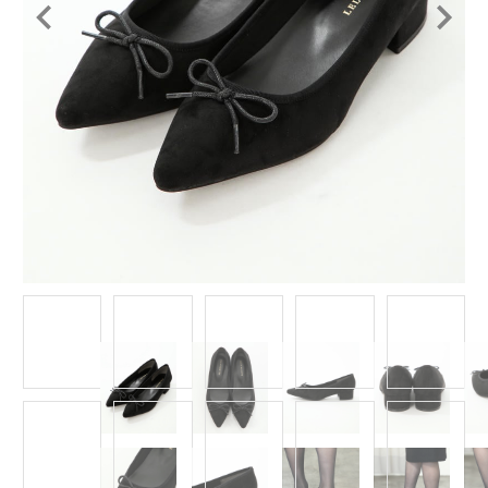
Item
1
of
11