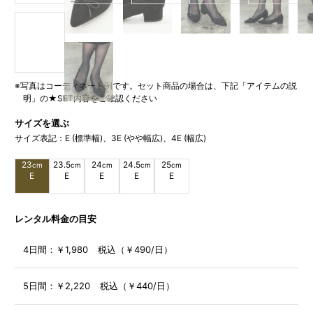
※写真はコーディネート例です。セット商品の場合は、下記「アイテムの説
明」の★SET内容をご確認ください
サイズを選ぶ
サイズ表記：E (標準幅)、3E (やや幅広)、4E (幅広)
23
23.5
24
24.5
25
cm
cm
cm
cm
cm
E
E
E
E
E
レンタル料金の目安
4日間：
￥1,980 税込（￥490/日）
5日間：
￥2,220 税込（￥440/日）