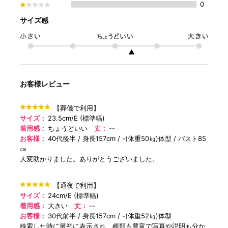
0
サイズ感
▲
お客様レビュー
【葬儀で利用】
サイズ：
23.5cm/E (標準幅)
着用感：
ちょうどいい
丈：
--
お客様：
40代後半
身長157cm
-(体重50㎏)体型
バスト85
㎝
大変助かりました。ありがとうございました。
【通夜で利用】
サイズ：
24cm/E (標準幅)
着用感：
大きい
丈：
--
お客様：
30代前半
身長157cm
-(体重52㎏)体型
検索した時に最初に表示され、種類も豊富で写真や説明も分か