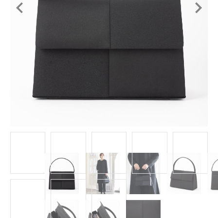
Item
1
of
8