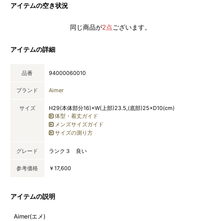
アイテムの空き状況
同じ商品が
2点
ございます。
アイテムの詳細
品番
94000060010
ブランド
Aimer
サイズ
H29(本体部分16)×W(上部)23.5,(底部)25×D10(cm)
体型・着丈ガイド
メンズサイズガイド
サイズの測り方
グレード
ランク３ 良い
参考価格
￥17,600
アイテムの説明
Aimer(エメ)