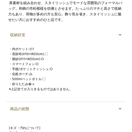
異素材を組み合わせ、スタイリッシュでモードな雰囲気のフォーマルバ
ッグ。和柄の市松模様を彷彿とさせます。たっぷりのマチと高さで収納
力もあり、荷物が多めの方も安心。飾り気を省き、スタイリッシュに魅
せたい方におすすめのひと品です。
収納目安
・内ポケット:小1
・長財布(H10×W20cm):〇
・袱紗(H11×W20cm):○
・スマートフォン:○
・手鏡/ポケットティッシュ:○
・化粧ポーチ:△
・500mlペットボトル:〇
・折りたたみ傘:×
※上記全てが入りきるものではありません。
商品の状態
[キズ・汚れについて]