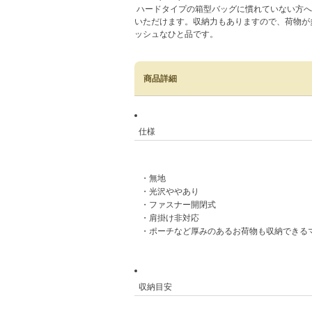
ハードタイプの箱型バッグに慣れていない方へ
いただけます。収納力もありますので、荷物が多
ッシュなひと品です。
商品詳細
仕様
・無地
・光沢ややあり
・ファスナー開閉式
・肩掛け非対応
・ポーチなど厚みのあるお荷物も収納できる
収納目安