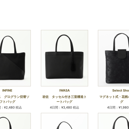
INFINE
IWASA
Select Sh
ニ グログラン切替ソ
岩佐 タッセル付き三室構造ト
マグネット式・花柄
フトバッグ
ートバッグ
グ
：¥2,480 税込
4日間：¥3,480 税込
4日間：¥1,98