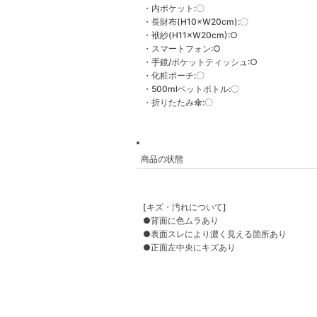
・内ポケット:〇
・長財布(H10×W20cm):〇
・袱紗(H11×W20cm):○
・スマートフォン:○
・手鏡/ポケットティッシュ:○
・化粧ポーチ:〇
・500mlペットボトル:〇
・折りたたみ傘:〇
商品の状態
[キズ・汚れについて]
●背面に色ムラあり
●表面スレにより濃く見える箇所あり
●正面左中央にキズあり