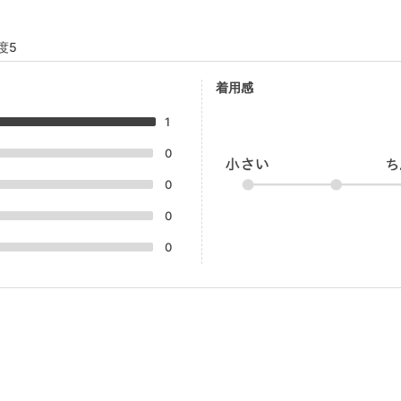
度5
着用感
1
0
0
0
0