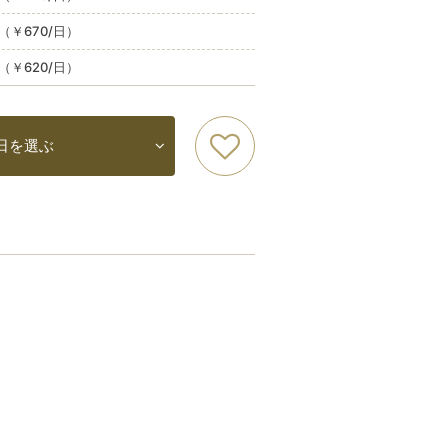
込（￥670/日）
込（￥620/日）
日を選ぶ