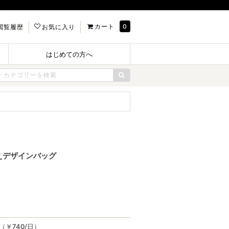
カート
0
閲覧履歴
お気に入り
はじめての方へ
替えデザインバッグ
込（￥740/日）