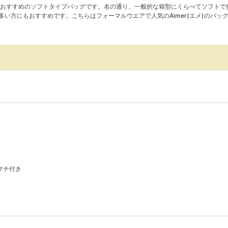
おすすめのソフトタイプバッグです。名の通り、一般的な箱型にくらべてソフトで
い方にもおすすめです。こちらはフォーマルウエアで人気のAimer(エメ)のバッ
マチ付き