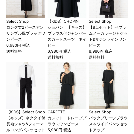
Select Shop
【KIDS】CHOPIN
Select Shop
ロング丈2ピースアン
ショパン 【キッズ】
【8点セット】ペプラ
サンブル風ブラックワ
ブラウス付ジャンパー
ムノーカラージャケッ
ンピース
スカートスーツ ネイ
ト&サテンラインワン
6,980円 税込
ビー
ピース
送料無料
6,980円 税込
8,980円 税込
送料無料
送料無料
【KIDS】Select Shop
CARETTE
Select Shop
【キッズ】ネクタイ付
カレット ドレープブ
バックプリーツブラウ
長袖シャツ&フォーマ
ラウスワンピース
ス＆ワイドパンツセッ
ルロングパンツセット
5,980円 税込
トアップ