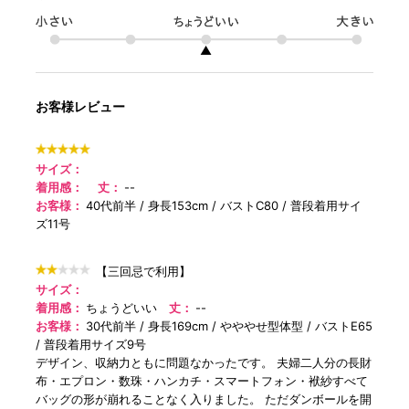
▲
お客様レビュー
サイズ：
着用感：
丈：
--
お客様：
40代前半
身長153cm
バストC80
普段着用サイ
ズ11号
【三回忌で利用】
サイズ：
着用感：
ちょうどいい
丈：
--
お客様：
30代前半
身長169cm
やややせ型体型
バストE65
普段着用サイズ9号
デザイン、収納力ともに問題なかったです。 夫婦二人分の長財
布・エプロン・数珠・ハンカチ・スマートフォン・袱紗すべて
バッグの形が崩れることなく入りました。 ただダンボールを開