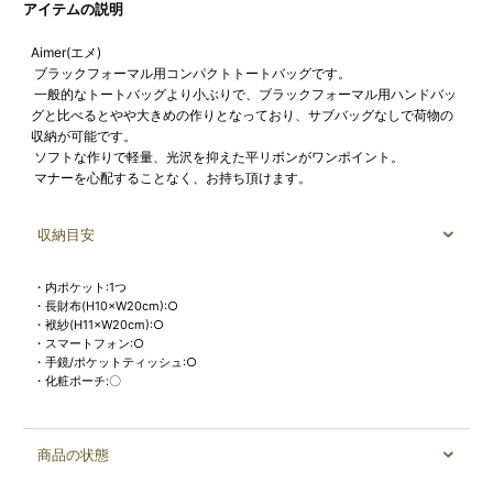
アイテムの説明
Aimer(エメ)
ブラックフォーマル用コンパクトトートバッグです。
一般的なトートバッグより小ぶりで、ブラックフォーマル用ハンドバッ
グと比べるとやや大きめの作りとなっており、サブバッグなしで荷物の
収納が可能です。
ソフトな作りで軽量、光沢を抑えた平リボンがワンポイント。
マナーを心配することなく、お持ち頂けます。
収納目安
・内ポケット:1つ
・長財布(H10×W20cm):○
・袱紗(H11×W20cm):○
・スマートフォン:○
・手鏡/ポケットティッシュ:○
・化粧ポーチ:〇
商品の状態