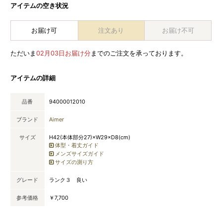
アイテムの空き状況
お届け可
注文あり
お届け不可
ただいま
02月03日お届け分
までのご注文を承っております。
アイテムの詳細
品番
94000012010
ブランド
Aimer
サイズ
H42(本体部分27)×W29×D8(cm)
体型・着丈ガイド
メンズサイズガイド
サイズの測り方
グレード
ランク３ 良い
参考価格
￥7,700