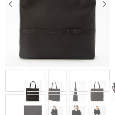
Item
1
of
9