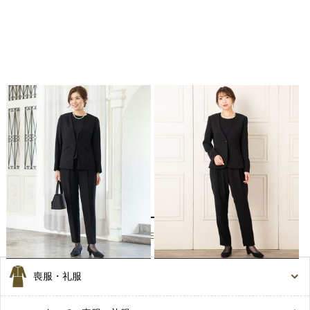
Aimer
Aimer
エメ カラーレスジャケット&ハイ
エメ テーパードパンツブラックフ
ウエストテーパードパンツブラック
ォーマル
フォーマル
8,480
円(税込)〜
8,980
円(税込)〜
カテゴリーから選ぶ
CATEGORY
喪服・礼服