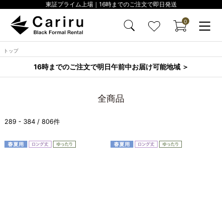
東証プライム上場｜16時までのご注文で即日発送
0
トップ
16時までのご注文で明日午前中お届け可能地域 ＞
全商品
289 - 384 / 806件