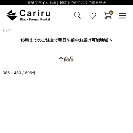
東証プライム上場｜16時までのご注文で即日発送
0
トップ
16時までのご注文で明日午前中お届け可能地域 ＞
全商品
385 - 480 / 806件